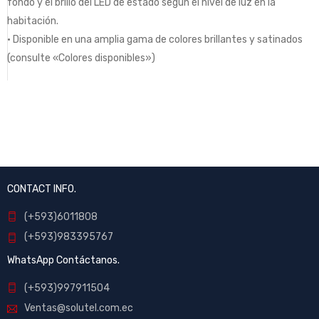
fondo y el brillo del LED de estado según el nivel de luz en la
habitación.
• Disponible en una amplia gama de colores brillantes y satinados
(consulte «Colores disponibles»)
CONTACT INFO.
(+593)6011808
(+593)983395767
WhatsApp Contáctanos.
(+593)997911504
Ventas@solutel.com.ec