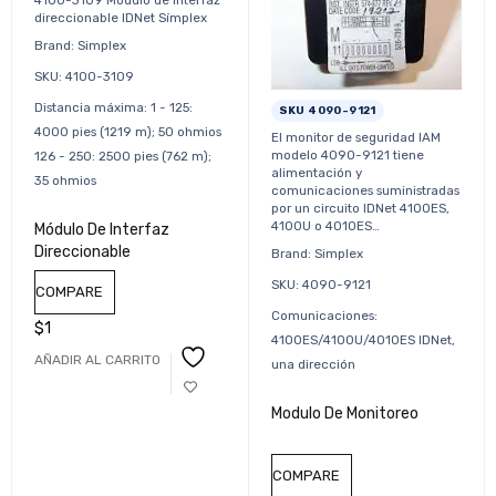
4100-3109 Módulo de interfaz
direccionable IDNet Símplex
Brand: Simplex
SKU: 4100-3109
Distancia máxima: 1 - 125:
SKU 4090-9121
4000 pies (1219 m); 50 ohmios
El monitor de seguridad IAM
modelo 4090-9121 tiene
126 - 250: 2500 pies (762 m);
alimentación y
35 ohmios
comunicaciones suministradas
por un circuito IDNet 4100ES,
4100U o 4010ES…
Módulo De Interfaz
Direccionable
Brand: Simplex
SKU: 4090-9121
COMPARE
Comunicaciones:
$
1
4100ES/4100U/4010ES IDNet,
AÑADIR AL CARRITO
una dirección
Modulo De Monitoreo
COMPARE