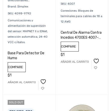
direccionables…
SKU: 4007
Brand: Simplex
Conexiones: Bloques de
SKU: 4098-9792
terminales para cables de 18 a
Comunicaciones y
12 AWG
alimentación de supervisión
del sensor: MAPNET II o IDNet,
Central De Alarma Contra
selección automática, 24-40
Incedios 4700ES 4007-
VCC c/datos
9201 Simplex
COMPARE
Base Para Detector De
$
1
Humo
AÑADIR AL CARRITO
COMPARE
$
1
AÑADIR AL CARRITO
SOLD OUT
SKU 4098-9714