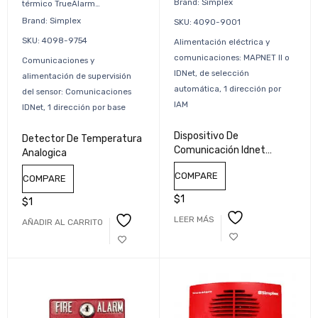
Brand: Simplex
térmico TrueAlarm…
Brand: Simplex
SKU: 4090-9001
SKU: 4098-9754
Alimentación eléctrica y
comunicaciones: MAPNET II o
Comunicaciones y
IDNet, de selección
alimentación de supervisión
automática, 1 dirección por
del sensor: Comunicaciones
IAM
IDNet, 1 dirección por base
Dispositivo De
Detector De Temperatura
Comunicación Idnet
Analogica
Modulo Direccionable
COMPARE
Individual 4090-9001
COMPARE
$
1
$
1
LEER MÁS
AÑADIR AL CARRITO