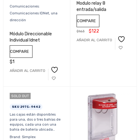
Modulo relay 8
Comunicaciones:
entrada/salida
Comunicaciones IDNet, una
dirección
COMPARE
$
122
$
163
Módulo Direccionable
Individual Idnet
AÑADIR AL CARRITO
COMPARE
$
1
AÑADIR AL CARRITO
SOLD OUT
SKU 2975-9442
Las cajas están disponibles
para una, dos o tres bahías de
equipos, cada una con una
bahía de batería ubicada…
Brand: Simplex