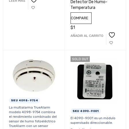
LEER MÁS
Detector De Humo-
Temperatura
COMPARE
$
1
AÑADIR AL CARRITO
SOLD OUT
SKU 4098-9754
La multialarma TrueAlarm
SKU 4090-9001
modelo 4098-9754 combina
el rendimiento combinado del
El 4090-9001 es un módulo
sensor de humo fotoeléctrico
supervisado direccionable.
TrueAlarm con un sensor