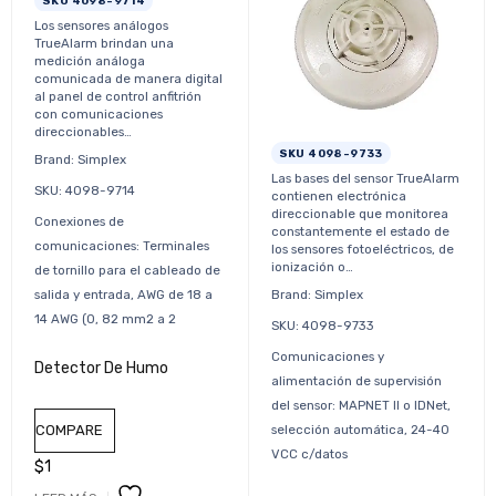
Los sensores análogos
TrueAlarm brindan una
medición análoga
comunicada de manera digital
al panel de control anfitrión
con comunicaciones
direccionables…
SKU 4098-9733
Brand: Simplex
Las bases del sensor TrueAlarm
SKU: 4098-9714
contienen electrónica
direccionable que monitorea
Conexiones de
constantemente el estado de
comunicaciones: Terminales
los sensores fotoeléctricos, de
ionización o…
de tornillo para el cableado de
Brand: Simplex
salida y entrada, AWG de 18 a
14 AWG (0, 82 mm2 a 2
SKU: 4098-9733
Comunicaciones y
Detector De Humo
alimentación de supervisión
del sensor: MAPNET II o IDNet,
selección automática, 24-40
COMPARE
VCC c/datos
$
1