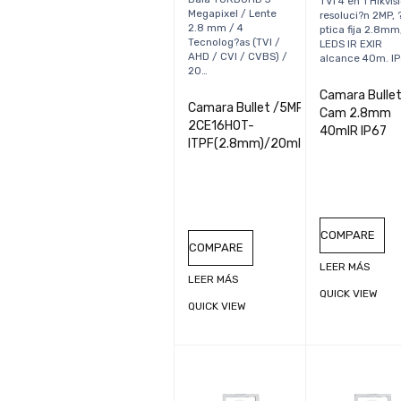
TVI 4 en 1 Hikvis
Megapixel / Lente
resoluci?n 2MP, 
2.8 mm / 4
ptica fija 2.8mm
Tecnolog?as (TVI /
LEDS IR EXIR
AHD / CVI / CVBS) /
alcance 40m. IP
20…
Camara Bulle
Camara Bullet /5MP/DS-
Cam 2.8mm
2CE16H0T-
40mIR IP67
ITPF(2.8mm)/20mIR/IP67
COMPARE
COMPARE
LEER MÁS
LEER MÁS
QUICK VIEW
QUICK VIEW