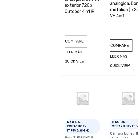
analogica, Do
exterior 720p
metalica ) 72
Outdoor 4in1 IR
VF 4in1
COMPARE
COMPARE
LEER MÁS
LEER MÁS
QUICK VIEW
QUICK VIEW
SKU DS-
SKU DS-
2CE16H0T-
2CE17D0T-IT3
ITPF(2.8MM)
C?mara bullet H
Bala TURBOHD 5