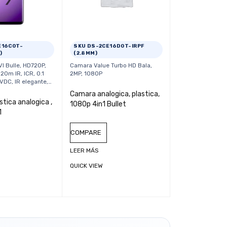
E16C0T-
SKU DS-2CE16D0T-IRPF
SKU DS-2CE72
)
(2.8MM)
3.6MM
I Bulle, HD720P,
Camara Value Turbo HD Bala,
Domo TURBO HD 
 20m IR, ICR, 0.1
2MP, 1080P
2CE72DFT-FC-3.
 VDC, IR elegante,…
A Color 24/7 - L
Mts Luz Blanca…
Camara analogica, plastica,
tica analogica ,
1080p 4in1 Bullet
Camara Domo, 
1
VU/2MP/DS-2
FC-3.6mm/IP
COMPARE
COMPARE
LEER MÁS
QUICK VIEW
LEER MÁS
QUICK VIEW