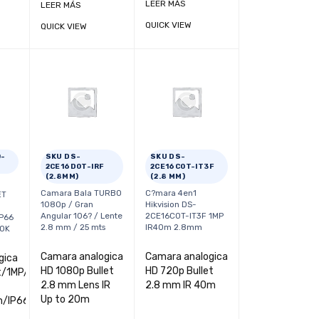
LEER MÁS
LEER MÁS
QUICK VIEW
QUICK VIEW
0-
SKU DS-
SKU DS-
2CE16D0T-IRF
2CE16C0T-IT3F
(2.8MM)
(2.8 MM)
O
Camara Bala TURBO
C?mara 4en1
ET
1080p / Gran
Hikvision DS-
Angular 106? / Lente
2CE16C0T-IT3F 1MP
IP66
2.8 mm / 25 mts
IR40m 2.8mm
OOK
Camara analogica
Camara analogica
gica
HD 1080p Bullet
HD 720p Bullet
t/1MP/THC-
2.8 mm Lens IR
2.8 mm IR 40m
Up to 20m
/IP66