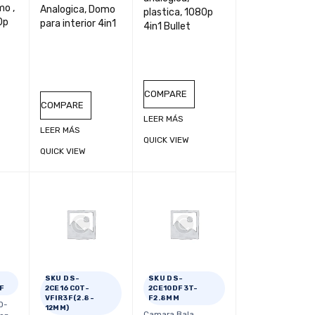
mo ,
Analogica, Domo
plastica, 1080p
0p
para interior 4in1
4in1 Bullet
COMPARE
COMPARE
LEER MÁS
LEER MÁS
QUICK VIEW
QUICK VIEW
SKU DS-
SKU DS-
F
2CE16C0T-
2CE10DF3T-
VFIR3F(2.8-
F2.8MM
D-
12MM)
Camara Bala