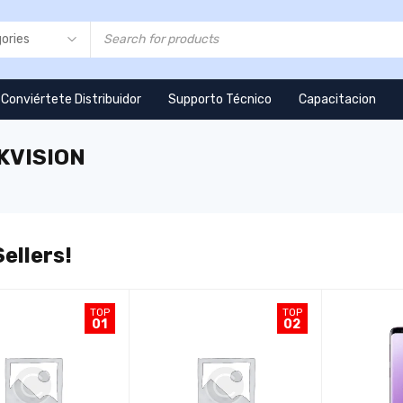
Conviértete Distribuidor
Supporto Técnico
Capacitacion
KVISION
ellers!
TOP
TOP
01
02