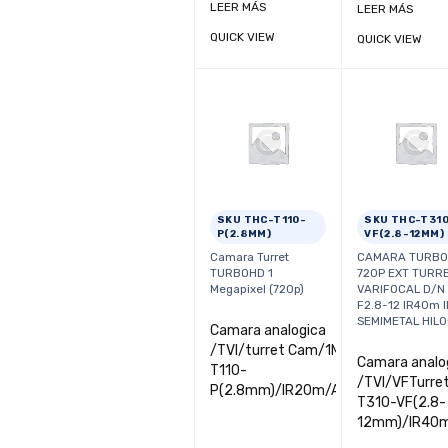
LEER MÁS
LEER MÁS
QUICK VIEW
QUICK VIEW
SKU THC-T110-
SKU THC-T31
P(2.8MM)
VF(2.8-12MM)
Camara Turret
CAMARA TURB
TURBOHD 1
720P EXT TURR
Megapixel (720p)
VARIFOCAL D/N
F2.8-12 IR40m 
SEMIMETAL HIL
Camara analogica
/TVI/turret Cam/1MP/THC-
Camara analo
T110-
/TVI/VFTurre
P(2.8mm)/IR20m/AHD/Plasti
T310-VF(2.8-
12mm)/IR40m