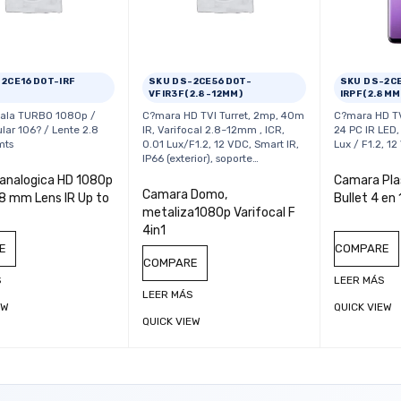
-2CE16D0T-IRF
SKU DS-2CE56D0T-
SKU DS-2C
VFIR3F(2.8-12MM)
IRPF(2.8MM
ala TURBO 1080p /
C?mara HD TVI Turret, 2mp, 40m
C?mara HD TV
lar 106? / Lente 2.8
IR, Varifocal 2.8~12mm , ICR,
24 PC IR LED,
mts
0.01 Lux/F1.2, 12 VDC, Smart IR,
Lux / F1.2, 12
IP66 (exterior), soporte…
analogica HD 1080p
Camara Plas
Camara Domo,
.8 mm Lens IR Up to
Bullet 4 en 
metaliza1080p Varifocal F
4in1
E
COMPARE
COMPARE
S
LEER MÁS
LEER MÁS
EW
QUICK VIEW
QUICK VIEW