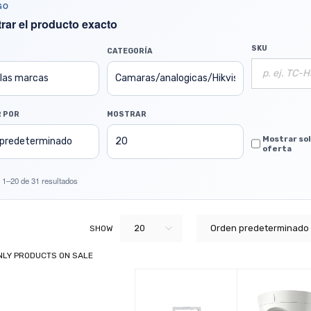
GO
rar el producto exacto
SKU
CATEGORÍA
 POR
MOSTRAR
Mostrar so
oferta
 1–20 de 31 resultados
20
Orden predeterminado
SHOW
NLY PRODUCTS ON SALE