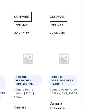
COMPARE
COMPARE
LEER MÁS
LEER MÁS
QUICK VIEW
QUICK VIEW
SKU DS-
SKU DS-
2CE56C0T-
2CE16D0T-IRPF
IRPF(2.8MM)
(2.8MM)
C?mara Domo
Camara Value Turbo
OMO
Interior | 720p |
HD Bala, 2MP, 1080P
L
2.8mm
Camara
Camara
analogica,