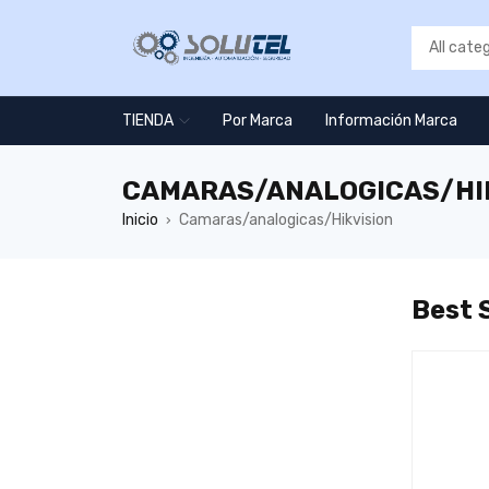
TIENDA
Por Marca
Información Marca
CAMARAS/ANALOGICAS/HI
Inicio
Camaras/analogicas/Hikvision
›
Best S
TOP
TOP
06
07