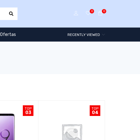
0
0
Ofertas
RECENTLY VIEWED
TOP
TOP
03
04