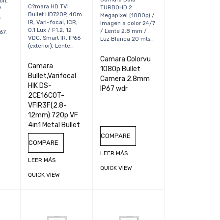
ion,
C?mara HD TVI
TURBOHD 2
?
Bullet HD720P, 40m
Megapixel (1080p) /
,
IR, Vari-focal, ICR,
Imagen a color 24/7
0.1 Lux / F1.2, 12
/ Lente 2.8 mm /
67.
VDC, Smart IR, IP66
Luz Blanca 20 mts…
(exterior), Lente…
t
Camara Colorvu
Camara
1080p Bullet
Bullet,Varifocal
Camera 2.8mm
HIK DS-
IP67 wdr
2CE16C0T-
VFIR3F(2.8-
12mm) 720p VF
4in1 Metal Bullet
COMPARE
COMPARE
LEER MÁS
LEER MÁS
QUICK VIEW
QUICK VIEW