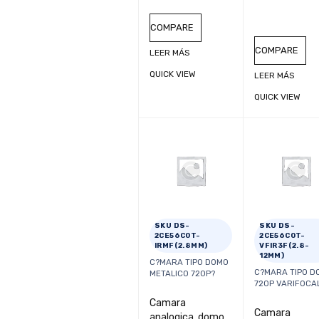
COMPARE
COMPARE
LEER MÁS
QUICK VIEW
LEER MÁS
QUICK VIEW
SKU DS-
SKU DS-
2CE56C0T-
2CE56C0T-
IRMF(2.8MM)
VFIR3F(2.8-
12MM)
C?MARA TIPO DOMO
C?MARA TIPO D
METALICO 720P?
720P VARIFOCA
Camara
Camara
analogica, domo ,