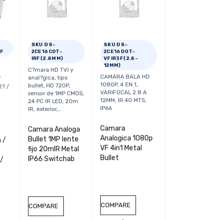
SKU DS-
SKU DS-
3F
2CE16C0T-
2CE16D0T-
IRF(2.8MM)
VFIR3F(2.8-
12MM)
C?mara HD TVI y
CAMARA BALA HD
anal?gica, tipo
/
1080P, 4 EN 1,
bullet, HD 720P,
2? /
VARIFOCAL 2.8 A
sensor de 1MP CMOS,
12MM, IR 40 MTS,
24 PC IR LED, 20m
R
IP66
IR, exterior,…
Camara
Camara Analoga
Analogica 1080p
Bullet 1MP lente
 /
VF 4in1 Metal
fijo 20mIR Metal
Bullet
IP66 Switchab
 /
COMPARE
COMPARE