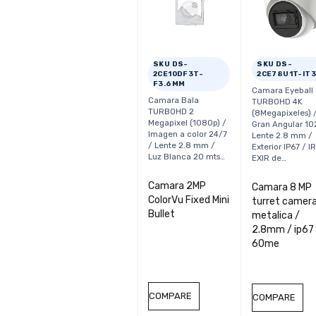
SKU DS-
SKU DS-
2CE10DF3T-
2CE78U1T-IT
F3.6MM
Camara Eyeball
Camara Bala
TURBOHD 4K
TURBOHD 2
(8Megapixeles) 
Megapixel (1080p) /
Gran Angular 10
Imagen a color 24/7
Lente 2.8 mm /
/ Lente 2.8 mm /
Exterior IP67 / I
Luz Blanca 20 mts…
EXIR de…
Camara 2MP
Camara 8 MP
ColorVu Fixed Mini
turret camera
Bullet
metalica /
2.8mm / ip67
60me
COMPARE
COMPARE