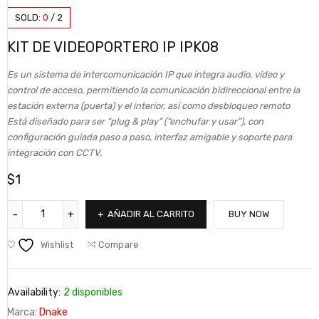
SOLD:
0
/
2
KIT DE VIDEOPORTERO IP IPK08
Es un sistema de intercomunicación IP que integra audio, vídeo y
control de acceso, permitiendo la comunicación bidireccional entre la
estación externa (puerta) y el interior, así como desbloqueo remoto
Está diseñado para ser “plug & play” (“enchufar y usar”), con
configuración guiada paso a paso, interfaz amigable y soporte para
integración con CCTV.
$
1
AÑADIR AL CARRITO
BUY NOW
Wishlist
Compare
Availability:
2 disponibles
Marca:
Dnake