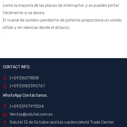
como la mayoría de las placas de interruptor, y se pueden pintar
fácilmente si se desea.
El «canal de sonido» pendiente de patente proporciona un sonido
nítido y sin silenciar desde el altavoz.
CONTACT INFO.
(+593)6011808
(+593)983395767
WhatsApp Contáctanos.
(+593)997911504
Ventas@solutel.com.ec
Solutel 12 de Octubre and luis cardero,World Trade Center