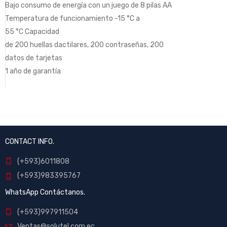
Bajo consumo de energía con un juego de 8 pilas AA
Temperatura de funcionamiento -15 °C a
55 °C Capacidad
de 200 huellas dactilares, 200 contraseñas, 200
datos de tarjetas
1 año de garantía
CONTACT INFO.
(+593)6011808
(+593)983395767
WhatsApp Contáctanos.
(+593)997911504
Ventas@solutel.com.ec