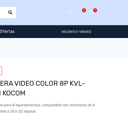
0
0
Ofertas
RECENTLY VIEWED
ERA VIDEO COLOR 8P KVL-
I KOCOM
lle para 8 Apartamentos, compatible con monitores de 4
ible a 20 o 32 deptos.