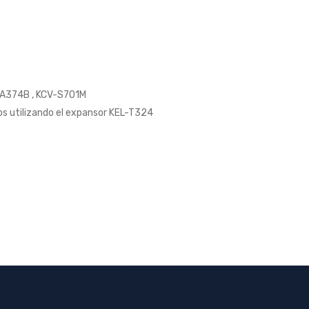
-A374B , KCV-S701M
s utilizando el expansor KEL-T324