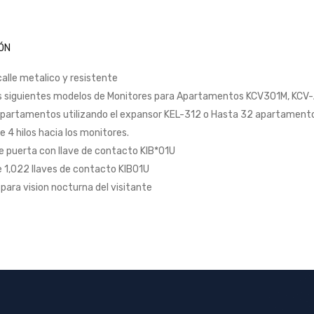
ÓN
calle metalico y resistente
s siguientes modelos de Monitores para Apartamentos KCV301M, KCV
partamentos utilizando el expansor KEL-312 o Hasta 32 apartamento
 4 hilos hacia los monitores.
e puerta con llave de contacto KIB*01U
e 1,022 llaves de contacto KIB01U
para vision nocturna del visitante