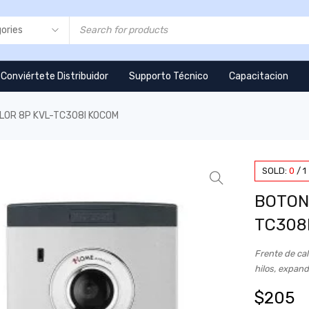
Conviértete Distribuidor
Supporto Técnico
Capacitacion
LOR 8P KVL-TC308I KOCOM
SOLD:
0
/
1
BOTON
TC308
Frente de ca
hilos, expand
$
205