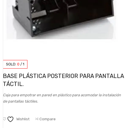
SOLD:
0
/
1
BASE PLÁSTICA POSTERIOR PARA PANTALLA
TÁCTIL.
Caja para empotrar en pared en plástico para acomodar la instalación
de pantallas táctiles.
Wishlist
Compare