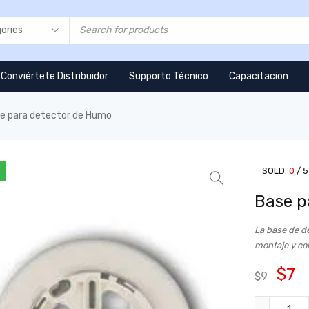
Conviértete Distribuidor
Supporto Técnico
Capacitacion
e para detector de Humo
SOLD:
0
/
5
Base p
La base de d
montaje y co
$
7
$
9