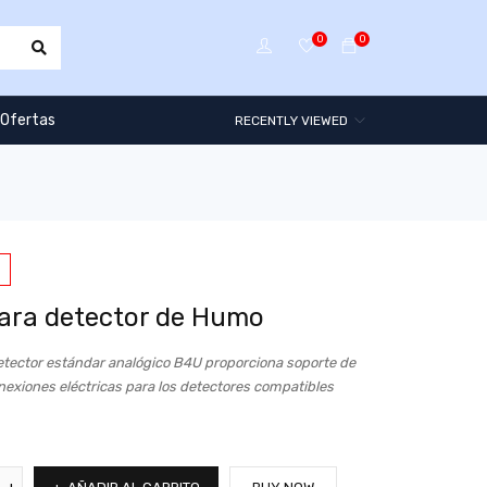
0
0
Ofertas
RECENTLY VIEWED
ara detector de Humo
etector estándar analógico B4U proporciona soporte de
nexiones eléctricas para los detectores compatibles